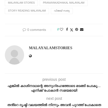
MALAYALAM STORES
PRANAYAKADHAKAL MALAYALAM
STORY READING MALAYALAM
വിജയ് സത്യ
0
0 comments
MALAYALAMSTORIES
previous post
എങ്കിൽ കാശിനാഥന്റെ അനുഗ്രഹത്തോടെ മടങ്ങി പോകൂ…
എനിക്ക് പോകാൻ സമയമായി
next post
തൻ്റെ ദൃഷ്ടി വലയത്തിൽ നിന്നും അവൻ പുറത്ത് പോകാതെ