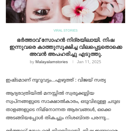
VIRAL STORIES
ഭർത്താവ് സോഹൻ നിദ്രയിലായി. നിഷ
ഇന്നുവരെ കാത്തുസൂക്ഷിച്ച വിലപ്പെട്ടതൊക്കെ
അവൻ അപഹരിച്ചു എടുത്തു.
by
Malayalamstories
Jan 11, 2025
ഇഷ്ടമാണ് നൂറുവട്ടം…എഴുത്ത് : വിജയ് സത്യ
ആദ്യരാത്രിയിൽ മനസ്സിൽ സ്വരുക്കൂട്ടിയ
സ്വപ്നങ്ങളുടെ സാക്ഷാൽകാരം, ഒടുവിലുള്ള ചടുല
താളങ്ങളുടെ നിമ്നോന്നത ആരവങ്ങൾ, ഒക്കെ
അടങ്ങിയപ്പോൾ തികച്ചും നിശബ്ദത പരന്നു…