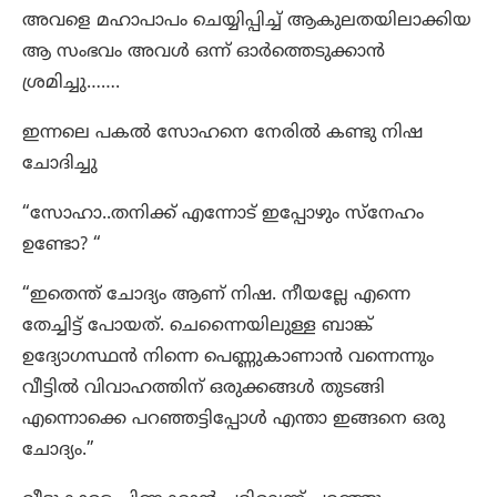
അവളെ മഹാപാപം ചെയ്യിപ്പിച്ച് ആകുലതയിലാക്കിയ
ആ സംഭവം അവൾ ഒന്ന്‌ ഓർത്തെടുക്കാൻ
ശ്രമിച്ചു…….
ഇന്നലെ പകൽ സോഹനെ നേരിൽ കണ്ടു നിഷ
ചോദിച്ചു
“സോഹാ..തനിക്ക് എന്നോട് ഇപ്പോഴും സ്നേഹം
ഉണ്ടോ? “
“ഇതെന്ത് ചോദ്യം ആണ് നിഷ. നീയല്ലേ എന്നെ
തേച്ചിട്ട് പോയത്. ചെന്നൈയിലുള്ള ബാങ്ക്
ഉദ്യോഗസ്ഥൻ നിന്നെ പെണ്ണുകാണാൻ വന്നെന്നും
വീട്ടിൽ വിവാഹത്തിന് ഒരുക്കങ്ങൾ തുടങ്ങി
എന്നൊക്കെ പറഞ്ഞട്ടിപ്പോൾ എന്താ ഇങ്ങനെ ഒരു
ചോദ്യം.”