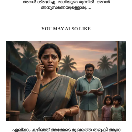
അവൾ ശ്രദ്ധിച്ചു. മാഗിയുടെ മുന്നിൽ അവൻ
അനുസരണയുള്ളൊരു….
YOU MAY ALSO LIKE
എല്ലാം കഴിഞ്ഞ് അമ്മേടെ മുഖത്തെ തഴുകി ആാാ