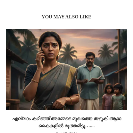
YOU MAY ALSO LIKE
എല്ലാം കഴിഞ്ഞ് അമ്മേടെ മുഖത്തെ തഴുകി ആാാ
കൈകളിൽ മുത്തമിട്ടു…....