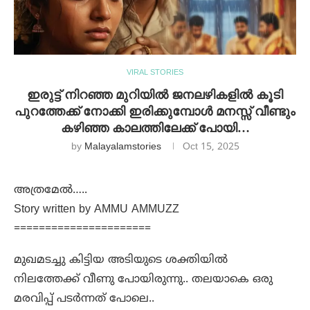
VIRAL STORIES
ഇരുട്ട് നിറഞ്ഞ മുറിയിൽ ജനലഴികളിൽ കൂടി
പുറത്തേക്ക് നോക്കി ഇരിക്കുമ്പോൾ മനസ്സ് വീണ്ടും
കഴിഞ്ഞ കാലത്തിലേക്ക് പോയി…
by
Malayalamstories
Oct 15, 2025
അത്രമേൽ…..
Story written by AMMU AMMUZZ
======================
മുഖമടച്ചു കിട്ടിയ അടിയുടെ ശക്തിയിൽ
നിലത്തേക്ക് വീണു പോയിരുന്നു.. തലയാകെ ഒരു
മരവിപ്പ് പടർന്നത് പോലെ..