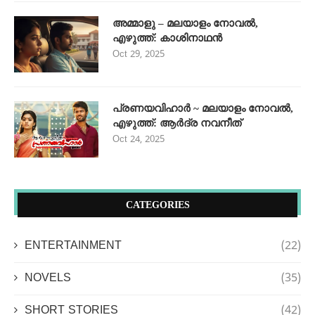
അമ്മാളു – മലയാളം നോവൽ,
എഴുത്ത്: കാശിനാഥൻ
Oct 29, 2025
പ്രണയവിഹാർ ~ മലയാളം നോവൽ,
എഴുത്ത്: ആർദ്ര നവനീത്
Oct 24, 2025
CATEGORIES
ENTERTAINMENT
(22)
NOVELS
(35)
SHORT STORIES
(42)