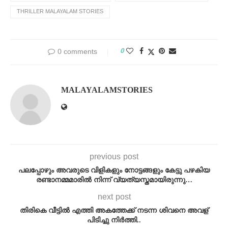
THRILLER MALAYALAM STORIES
0
0 comments
MALAYALAMSTORIES
previous post
പലപ്പോഴും അവരുടെ വിളികളും നോട്ടങ്ങളും കേട്ടു പഴകിയ
രണ്ടാനമ്മമാരിൽ നിന്ന് വ്യത്യസ്തമായിരുന്നു…
next post
തിരികെ വീട്ടിൽ എത്തി അകത്തേക്ക് നടന്ന ശിവനെ അവള്
പിടിച്ചു നിർത്തി..