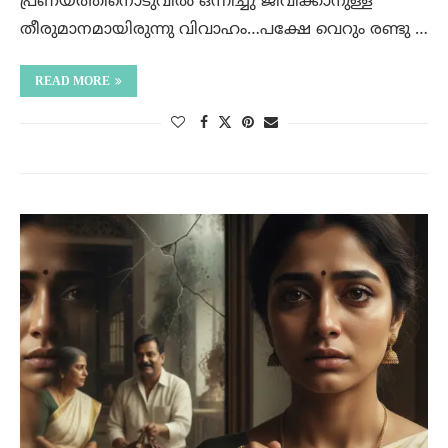
പ്രണയത്തിനൊടുവിൽ ഒന്നിച്ചു ജീവിക്കാനുള്ള
തീരുമാനമായിരുന്നു വിവാഹം…പക്ഷേ വെറും രണ്ടു …
READ MORE