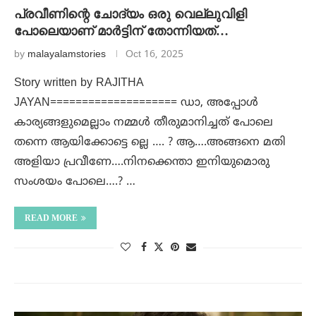
പ്രവീണിന്റെ ചോദ്യം ഒരു വെല്ലുവിളി
പോലെയാണ് മാർട്ടിന് തോന്നിയത്…
by
malayalamstories
Oct 16, 2025
Story written by RAJITHA
JAYAN==================== ഡാ, അപ്പോൾ
കാര്യങ്ങളുമെല്ലാം നമ്മൾ തീരുമാനിച്ചത് പോലെ
തന്നെ ആയിക്കോട്ടെ ല്ലെ …. ? ആ….അങ്ങനെ മതി
അളിയാ പ്രവീണേ….നിനക്കെന്താ ഇനിയുമൊരു
സംശയം പോലെ….? …
READ MORE