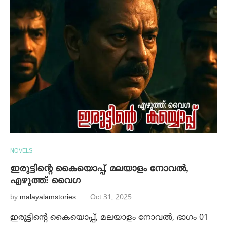
NOVELS
ഇരുട്ടിന്റെ കൈയൊപ്പ്, മലയാളം നോവൽ,
എഴുത്ത്: വൈഗ
by
malayalamstories
Oct 31, 2025
ഇരുട്ടിന്റെ കൈയൊപ്പ്, മലയാളം നോവൽ, ഭാഗം 01