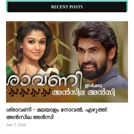
RECENT POSTS
ശ്രാവണി ~ മലയാളം നോവൽ, എഴുത്ത്:
അൻസില അൻസി
Jan 7, 2026