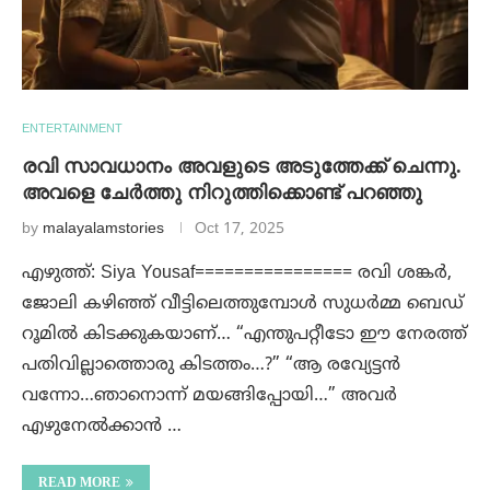
ENTERTAINMENT
രവി സാവധാനം അവളുടെ അടുത്തേക്ക് ചെന്നു.
അവളെ ചേര്‍ത്തു നിറുത്തിക്കൊണ്ട് പറഞ്ഞു
by
malayalamstories
Oct 17, 2025
എഴുത്ത്: Siya Yousaf================ രവി ശങ്കർ,
ജോലി കഴിഞ്ഞ് വീട്ടിലെത്തുമ്പോൾ സുധർമ്മ ബെഡ്
റൂമിൽ കിടക്കുകയാണ്… “എന്തുപറ്റീടോ ഈ നേരത്ത്
പതിവില്ലാത്തൊരു കിടത്തം…?” “ആ രവ്യേട്ടൻ
വന്നോ…ഞാനൊന്ന് മയങ്ങിപ്പോയി…” അവർ
എഴുനേൽക്കാൻ …
READ MORE