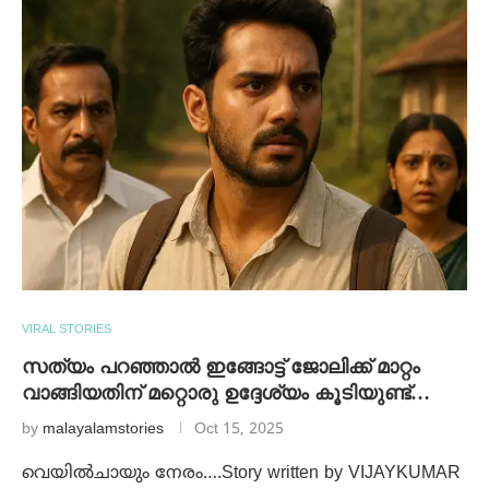
VIRAL STORIES
സത്യം പറഞ്ഞാൽ ഇങ്ങോട്ട് ജോലിക്ക് മാറ്റം
വാങ്ങിയതിന് മറ്റൊരു ഉദ്ദേശ്യം കൂടിയുണ്ട്…
by
malayalamstories
Oct 15, 2025
വെയിൽചായും നേരം….Story written by VIJAYKUMAR