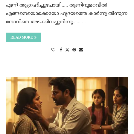
എന്ന് ആഗ്രഹിച്ചുപോയി….. തൂണിനുമറവിൽ
എങ്ങനെയൊക്കെയോ ഹൃദയത്തെ കാർന്നു തിന്നുന്ന
നോവിനെ അടക്കിവച്ചുനിന്നു…… …
READ MORE