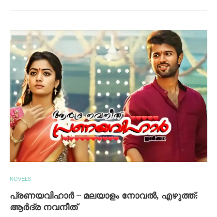
NOVELS
പ്രണയവിഹാർ ~ മലയാളം നോവൽ, എഴുത്ത്:
ആർദ്ര നവനീത്