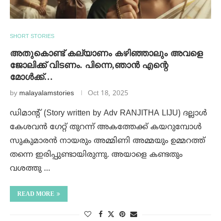
SHORT STORIES
അതുകൊണ്ട് കല്യാണം കഴിഞ്ഞാലും അവളെ
ജോലിക്ക് വിടണം. പിന്നെ,ഞാൻ എന്റെ
മോൾക്ക്‌…
by
malayalamstories
Oct 18, 2025
ഡിമാന്റ് (Story written by Adv RANJITHA LIJU) ദല്ലാൾ
കേശവൻ ഗേറ്റ് തുറന്ന് അകത്തേക്ക്‌ കയറുമ്പോൾ
സുകുമാരൻ നായരും അമ്മിണി അമ്മയും ഉമ്മറത്ത്
തന്നെ ഇരിപ്പുണ്ടായിരുന്നു. അയാളെ കണ്ടതും
വശത്തു …
READ MORE