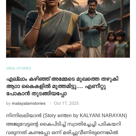
VIRAL STORIES
എല്ലാം കഴിഞ്ഞ് അമ്മേടെ മുഖത്തെ തഴുകി
ആാാ കൈകളിൽ മുത്തമിട്ടു…. എണീറ്റു
പോകാൻ തുടങ്ങിയപ്പോ
by
malayalamstories
Oct 17, 2025
നിന്നിലലിയാൻ (Story written by KALYANI NARAYAN)
അജുവേട്ടന്റെ കൈപിടിച്ച് സ്വാതിച്ചേച്ചി പടികയറി
വരുന്നത് കണ്ടപ്പോ ഒന്ന് മരിച്ചുവീണിരുന്നെങ്കിൽ