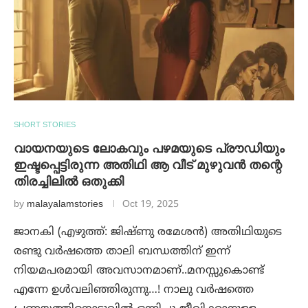
SHORT STORIES
വായനയുടെ ലോകവും പഴമയുടെ പ്രൗഡിയും
ഇഷ്ടപ്പെട്ടിരുന്ന അതിഥി ആ വീട് മുഴുവൻ തന്റെ
തിരച്ചിലിൽ ഒതുക്കി
by
malayalamstories
Oct 19, 2025
ജാനകി (എഴുത്ത്: ജിഷ്ണു രമേശൻ) അതിഥിയുടെ
രണ്ടു വർഷത്തെ താലി ബന്ധത്തിന് ഇന്ന്
നിയമപരമായി അവസാനമാണ്..മനസ്സുകൊണ്ട്
എന്നേ ഉൾവലിഞ്ഞിരുന്നു…! നാലു വർഷത്തെ