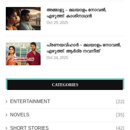
അമ്മാളു – മലയാളം നോവൽ,
എഴുത്ത്: കാശിനാഥൻ
Oct 29, 2025
പ്രണയവിഹാർ ~ മലയാളം നോവൽ,
എഴുത്ത്: ആർദ്ര നവനീത്
Oct 24, 2025
CATEGORIES
ENTERTAINMENT
(22)
NOVELS
(35)
SHORT STORIES
(42)