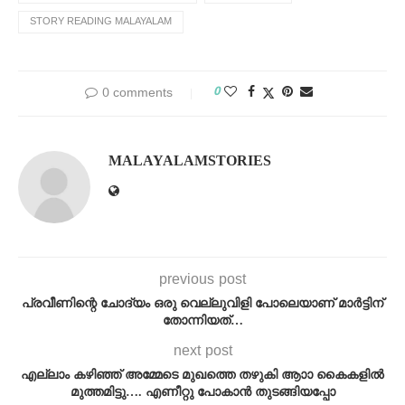
STORY READING MALAYALAM
0
0 comments
MALAYALAMSTORIES
previous post
പ്രവീണിന്റെ ചോദ്യം ഒരു വെല്ലുവിളി പോലെയാണ് മാർട്ടിന്
തോന്നിയത്…
next post
എല്ലാം കഴിഞ്ഞ് അമ്മേടെ മുഖത്തെ തഴുകി ആാാ കൈകളിൽ
മുത്തമിട്ടു…. എണീറ്റു പോകാൻ തുടങ്ങിയപ്പോ