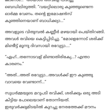
കാണാം…” അയാൾ അവളെ പിടിച്ചു
ബെഡിലിരുത്തി. “വയറ്റിലൊരു കുഞ്ഞുണ്ടെന്ന
ഓർമ്മ വേണം. തന്റെ ഇമോഷൻസ്
കുഞ്ഞിനെയാണ് ബാധിക്ക്യാ…”
അവളുടെ വിതുമ്പൽ കണ്ണീർ മഴയായി പെയ്തിറങ്ങി.
അവൾ രവിയെ കെട്ടിപ്പിടിച്ചു. “മോളെന്നോട് ശരിക്ക്
മിണ്ടീട്ട് മൂന്നു ദിവസായി രവ്യേട്ടാ….”
“ഏഹ്…തന്നോടവള് മിണ്ടാതിരിക്യേ…? എന്താ
കാരണം.”
“അത്…അത് രവ്യേട്ടാ…അവൾക്ക് ഈ കുഞ്ഞു
വാവയെ വേണ്ടാന്ന്…”
സുധർമ്മയുടെ മറുപടി രവിക്ക്, ശരിക്കും ഒരു അടി
കിട്ടിയ പോലെയാണ് തോന്നിയത്.
ഇരുവർക്കുമിടയിൽ കുറച്ചു നേരത്തേക്ക് മൗനം