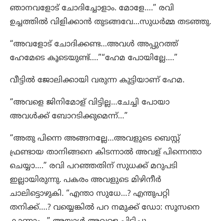
ഞാനവളോട് ചോദിച്ചോളാം. മോളേ….” രവി
ഉച്ചത്തിൽ വിളിക്കാൻ തുടങ്ങവേ…സുധർമ്മ തടഞ്ഞു.
“അവളോട് ചോദിക്കണ്ട…അവൾ അപ്പുറത്ത്
ഹേമേടെ കൂടെയുണ്ട്….”“ഹേമ പോയില്ലേ….”
വീട്ടിൽ ജോലിക്കായി വരുന്ന കുട്ടിയാണ് ഹേമ.
“അവളെ ജിനിമോള് വിട്ടില്ല…ചേച്ചി പോയാ
അവൾക്ക് ബോറടിക്കുമെന്ന്…”
“അതു പിന്നെ അങ്ങനല്ലേ…അവളുടെ ബെസ്റ്റ്
ഫ്രണ്ടായ താനിങ്ങനെ കിടന്നാൽ അവള് പിന്നെന്താ
ചെയ്യാ….” രവി പറഞ്ഞതിന് സുധക്ക് മറുപടി
ഇല്ലായിരുന്നു. പകരം അവളുടെ മിഴിനീർ
ചാലിട്ടൊഴുകി. “എന്താ സുധേ…? എന്തുപറ്റി
തനിക്ക്….? വയ്യെങ്കിൽ പറ നമുക്ക് ഡോ: സൂസനെ