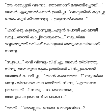
“ആ രവ്യേട്ടൻ വന്നോ…ഞാനൊന്ന് മയങ്ങിപ്പോയി…”
അവർ എഴുനേൽക്കാൻ ശ്രമിച്ചു. “വയ്യെങ്കിൽ കുറച്ചു
നേരം കൂടി കിടന്നോളൂ…എഴുനേൽക്കണ്ട…”
“എനിക്കു കുഴപ്പൊന്നൂല്യ…ഏട്ടൻ പോയി ഫ്രഷായി
വരൂ….ഞാൻ കാപ്പിയെടുക്കാം…” സുധർമ്മ
ടവ്വലെടുത്ത് രവിക്ക് കൊടുത്ത് അടുക്കളയിലേക്ക്
നടന്നു.
“സുധേ…” രവി വീണ്ടും വിളിച്ചു. അവർ തിരിഞ്ഞു
നിന്നു. അവരുടെ മുഖം ഉയര്‍ത്തി പിടിച്ചുകൊണ്ട്
അയാൾ ചോദിച്ചു… “താൻ കരഞ്ഞോ…?” സുധർമ്മ
ഒന്നും മിണ്ടാതെ തല താഴ്ത്തി നിന്നു. “എന്താടോ
ഉണ്ടായത്….? സത്യം പറ. ഞാനൊരു
അഡ്വക്കേറ്റാണെന്ന് മറക്കണ്ട…”
“അത്….””അല്ലെങ്കി വേണ്ട. മോളെവിടെ…?