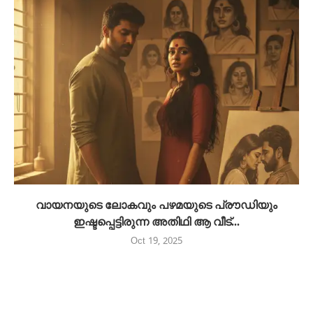
വായനയുടെ ലോകവും പഴമയുടെ പ്രൗഡിയും
ഇഷ്ടപ്പെട്ടിരുന്ന അതിഥി ആ വീട്...
Oct 19, 2025