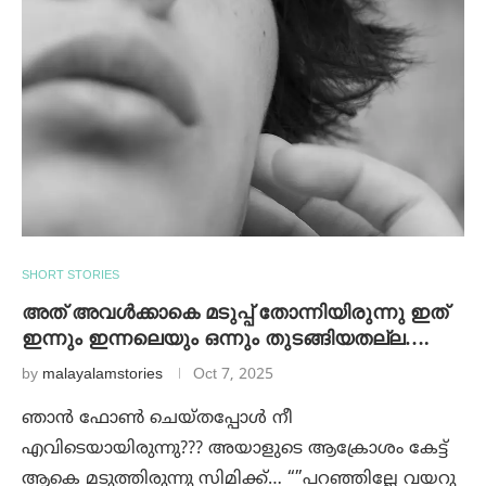
SHORT STORIES
അത് അവൾക്കാകെ മടുപ്പ് തോന്നിയിരുന്നു ഇത്
ഇന്നും ഇന്നലെയും ഒന്നും തുടങ്ങിയതല്ല….
by
malayalamstories
Oct 7, 2025
ഞാൻ ഫോൺ ചെയ്തപ്പോൾ നീ
എവിടെയായിരുന്നു??? അയാളുടെ ആക്രോശം കേട്ട്
ആകെ മടുത്തിരുന്നു സിമിക്ക്… “”പറഞ്ഞില്ലേ വയറു