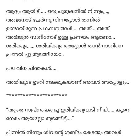
ആദ്യം ആയിട്ട്….. ഒരു പുരുഷനിൽ നിന്നും,,,,,
അവനോട് ചേർന്നു നിന്നപ്പോൾ തന്നിൽ
ഉണ്ടായിരുന്ന പ്രകമ്പനങ്ങൾ…. അത്… അത്
അർജുൻ സാറിനോട് ഉള്ള പ്രണയം ആണോ…
ശരിക്കും,,,,,, ശരിയ്ക്കും അപ്പോൾ താൻ സാറിനെ
പ്രണയിച്ചു തുടങ്ങിയോ..
പല വിധ ചിന്തകൾ…..
അതിലൂടേ ഉഴറി നടക്കുകയാണ് അവൾ അപ്പോളും..
**********************
“ആരെ സ്വപ്നം കണ്ടു ഇരിയ്ക്കുവാടി നീയ്….. കുറെ
നേരം ആയല്ലോ തുടങ്ങീട്ട്….”
പിന്നിൽ നിന്നും ശിവന്റെ ശബ്ദം കേട്ടതും അവൾ