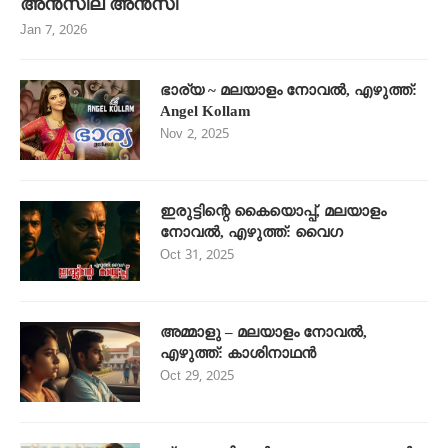
അൻസില അൻസി
Jan 7, 2026
ഭാര്യ ~ മലയാളം നോവൽ, എഴുത്ത്:
Angel Kollam
Nov 2, 2025
ഇരുട്ടിന്റെ കൈയൊപ്പ്, മലയാളം
നോവൽ, എഴുത്ത്: വൈഗ
Oct 31, 2025
അമ്മാളു – മലയാളം നോവൽ,
എഴുത്ത്: കാശിനാഥൻ
Oct 29, 2025