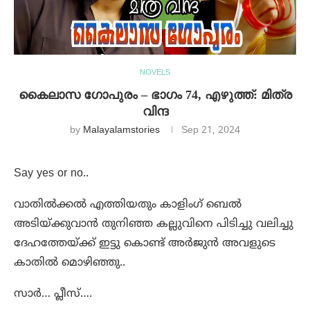
NOVELS
കൈലാസ ഗോപുരം – ഭാഗം 74, എഴുത്ത്: മിത്ര
വിന്ദ
by
Malayalamstories
Sep 21, 2024
Say yes or no..
വാതിൽക്കൽ എത്തിയതും കാളിംഗ് ബെൽ
അടിയ്ക്കുവാൻ തുനിഞ്ഞ കല്ലുവിനെ പിടിച്ചു വലിച്ചു
ദേഹത്തേയ്ക്ക് ഇട്ടു കൊണ്ട് അർജുൻ അവളുടെ
കാതിൽ മൊഴിഞ്ഞു..
സാർ… പ്ലീസ്….