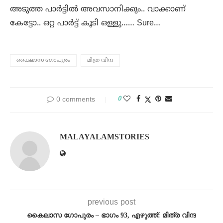
അടുത്ത പാർട്ടിൽ അവസാനിക്കും.. വാക്കാണ്
കേട്ടോ.. ഒറ്റ പാർട്ട്‌ കൂടി ഒള്ളു…… Sure…
കൈലാസ ഗോപുരം
മിത്ര വിന്ദ
0
0 comments
MALAYALAMSTORIES
previous post
കൈലാസ ഗോപുരം – ഭാഗം 93, എഴുത്ത്: മിത്ര വിന്ദ