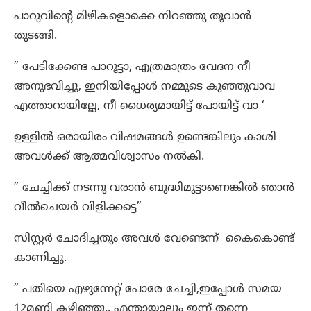
പാറുവിന്റെ മിഴികളൊക്കെ നിറഞ്ഞു തൂവാൻ
തുടങ്ങി.
” പേടിക്കേണ്ട പാറൂട്ടാ, എത്രമാത്രം വേദന നീ
അനുഭവിച്ചു, ഇനിയിപ്പോൾ നമ്മുടെ കുഞ്ഞുവാവ
എത്താറായില്ലേ, നീ ധൈര്യമായിട്ട് പോയിട്ട് വാ ‘
ഉള്ളിൽ ഒരായിരം വിഷമങ്ങൾ ഉണ്ടെങ്കിലും കാശി
അവൾക്ക് ആത്മവിശ്വാസം നൽകി.
” ചേച്ചിക്ക് നടന്നു വരാൻ ബുദ്ധിമുട്ടാണെങ്കിൽ ഞാൻ
വീൽചെയർ വിളിക്കട്ടെ”
സിസ്റ്റർ ചോദിച്ചതും അവൾ വേണ്ടെന്ന് കൈകൊണ്ട്
കാണിച്ചു.
” പതിയെ എഴുന്നേറ്റ് പോരേ ചേച്ചി,ഇപ്പോൾ സമയ
12മണി കഴിഞ്ഞു.. എന്തായാലും ഇന്ന് തന്നെ