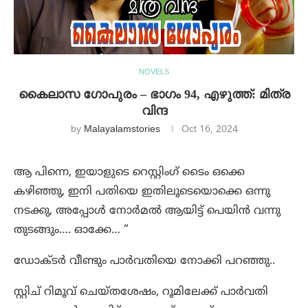
NOVELS
കൈലാസ ഗോപുരം – ഭാഗം 94, എഴുത്ത്: മിത്ര
വിന്ദ
by
Malayalamstories
Oct 16, 2024
ആ പിന്നെ, ഇയാളുടെ റെസ്റ്റിംഗ് ടൈം ഒക്കെ
കഴിഞ്ഞു, ഇനി പതിയെ ഇതിലൂടെയൊക്കെ ഒന്നു
നടക്കു, അപ്പോൾ നോർമൽ ആയിട്ട് പെയിൻ വന്നു
തുടങ്ങും…. ഓക്കേ… “
ഡോക്ടർ വീണ്ടും പാർവതിയെ നോക്കി പറഞ്ഞു..
സ്റ്റിച് റിമൂവ് ചെയ്തശേഷം, റൂമിലേക്ക് പാർവതി