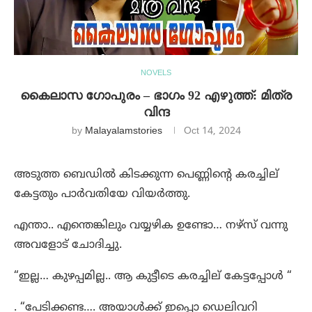
NOVELS
കൈലാസ ഗോപുരം – ഭാഗം 92 എഴുത്ത്: മിത്ര
വിന്ദ
by
Malayalamstories
Oct 14, 2024
അടുത്ത ബെഡിൽ കിടക്കുന്ന പെണ്ണിന്റെ കരച്ചില്
കേട്ടതും പാർവതിയേ വിയർത്തു.
എന്താ.. എന്തെങ്കിലും വയ്യഴിക ഉണ്ടോ… നഴ്സ് വന്നു
അവളോട് ചോദിച്ചു.
“ഇല്ല… കുഴപ്പമില്ല.. ആ കുട്ടീടെ കരച്ചില് കേട്ടപ്പോൾ “
. “പേടിക്കണ്ട…. അയാൾക്ക് ഇപ്പൊ ഡെലിവറി