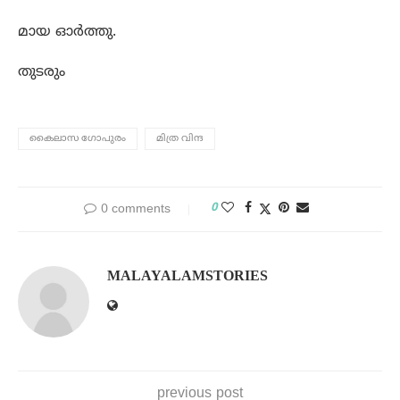
മായ ഓർത്തു.
തുടരും
കൈലാസ ഗോപുരം
മിത്ര വിന്ദ
0
0 comments
MALAYALAMSTORIES
previous post