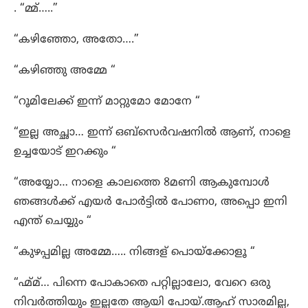
. “മ്മ്…..”
“കഴിഞ്ഞോ, അതോ….”
“കഴിഞ്ഞു അമ്മേ “
“റൂമിലേക്ക് ഇന്ന് മാറ്റുമോ മോനേ “
“ഇല്ല അച്ഛാ… ഇന്ന് ഒബ്സെർവഷനിൽ ആണ്, നാളെ
ഉച്ചയോട് ഇറക്കും “
“അയ്യോ… നാളെ കാലത്തെ 8മണി ആകുമ്പോൾ
ഞങ്ങൾക്ക് എയർ പോർട്ടിൽ പോണo, അപ്പൊ ഇനി
എന്ത് ചെയ്യും “
“കുഴപ്പമില്ല അമ്മേ….. നിങ്ങള് പൊയ്ക്കോളൂ “
“ഹ്മ്മ്… പിന്നെ പോകാതെ പറ്റില്ലാലോ, വേറെ ഒരു
നിവർത്തിയും ഇല്ലതേ ആയി പോയ്‌.ആഹ് സാരമില്ല,