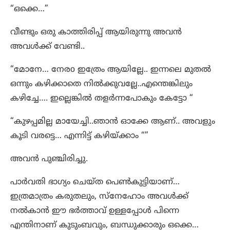
“ഒക്കെ…”
വീണ്ടും ഒരു കാത്തിരിപ്പ് ആയിരുന്നു അവൻ
അവൾക്ക് വേണ്ടി..
“മോനേ… നേരo ഇത്രേം ആയില്ലേ.. ഇന്നലെ മുതൽ
ഒന്നും കഴിക്കാതെ നിൽക്കുവല്ലേ..എന്തെങ്കിലും
കഴിച്ചേ…. ഇല്ലെങ്കിൽ തളർന്നപോകും കേട്ടോ “
“കുഴപ്പമില്ല മായേച്ചി..ഞാൻ ഓക്കേ ആണ്.. അവളും
കൂടി വരട്ടെ… എന്നിട്ട് കഴിയ്ക്കാം “”
അവൻ പുഞ്ചിരിച്ചു.
പാർവതി ഭാഗ്യം ചെയ്ത പെൺകുട്ടിയാണ്…
ഇത്രമാത്രം കരുതലും, സ്നേഹോം അവൾക്ക്
നൽകാൻ ഈ ഭർത്താവ് ഉള്ളപ്പോൾ പിന്നെ
എന്തിനാണ് കുടുംബവും, ബന്ധുക്കാരും ഒക്കെ…