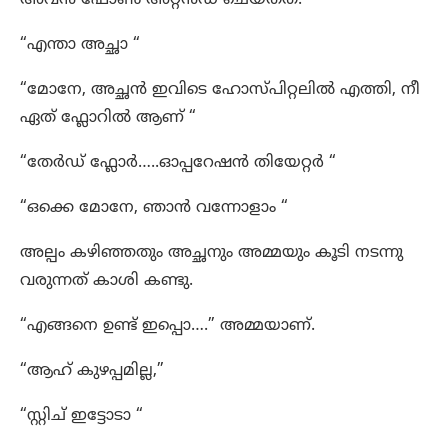
അവൻ ഫോൺ അറ്റൻഡ് ചെയ്തത്.
“എന്താ അച്ഛാ “
“മോനേ, അച്ഛൻ ഇവിടെ ഹോസ്പിറ്റലിൽ എത്തി, നീ
ഏത് ഫ്ലോറിൽ ആണ് “
“തേർഡ് ഫ്ലോർ…..ഓപ്പറേഷൻ തിയേറ്റർ “
“ഒക്കെ മോനേ, ഞാൻ വന്നോളാം “
അല്പം കഴിഞ്ഞതും അച്ഛനും അമ്മയും കൂടി നടന്നു
വരുന്നത് കാശി കണ്ടു.
“എങ്ങനെ ഉണ്ട് ഇപ്പൊ….” അമ്മയാണ്.
“ആഹ് കുഴപ്പമില്ല,”
“സ്റ്റിച് ഇട്ടോടാ “