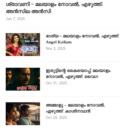
ശ്രാവണി ~ മലയാളം നോവൽ, എഴുത്ത്:
അൻസില അൻസി
Jan 7, 2026
ഭാര്യ ~ മലയാളം നോവൽ, എഴുത്ത്:
Angel Kollam
Nov 2, 2025
ഇരുട്ടിന്റെ കൈയൊപ്പ്, മലയാളം
നോവൽ, എഴുത്ത്: വൈഗ
Oct 31, 2025
അമ്മാളു – മലയാളം നോവൽ,
എഴുത്ത്: കാശിനാഥൻ
Oct 29, 2025