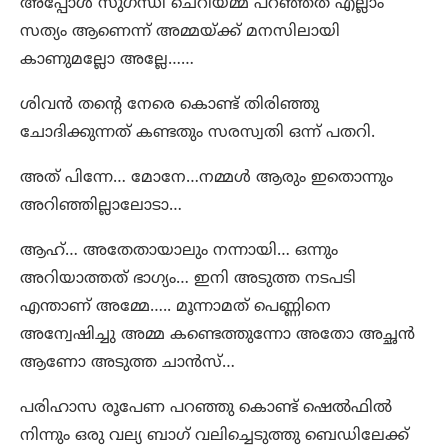
അപ്പോൾ സുഗന്ധി ചെറിയമ്മ പറഞ്ഞത് എല്ലാം
സത്യം ആണെന്ന് അമ്മയ്ക്ക് മനസിലായി
കാണുമല്ലോ അല്ലേ……
ശിവൻ തന്റെ നേരെ കൊണ്ട് തിരിഞ്ഞു
ചോദിക്കുന്നത് കണ്ടതും സരസ്വതി ഒന്ന് പതറി.
അത് പിന്നേ… മോനേ…നമ്മൾ ആരും ഇതൊന്നും
അറിഞ്ഞില്ലാലോടാ…
ആഹ്… അതേതായാലും നന്നായി… ഒന്നും
അറിയാത്തത് ഭാഗ്യം… ഇനി അടുത്ത നടപടി
എന്താണ് അമ്മേ….. മൂന്നാമത് പെണ്ണിനെ
അന്വേഷിച്ചു അമ്മ കണ്ടെത്തുന്നോ അതോ അച്ഛൻ
ആണോ അടുത്ത ചാൻസ്…
പരിഹാസ രൂപേണ പറഞ്ഞു കൊണ്ട് ഷെൽഫിൽ
നിന്നും ഒരു വല്യ ബാഗ് വലിച്ചെടുത്തു ബെഡിലേക്ക്