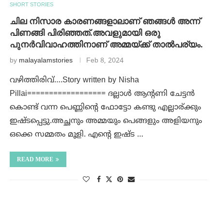
SHORT STORIES
ചില നിസാര കാരണങ്ങളാലാണ് ഞങ്ങൾ അന്ന്
പിണങ്ങി പിരിഞ്ഞത്.അവളുമായി ഒരു
പുനർവിവാഹത്തിനാണ് അമ്മയ്ക്ക് താൽപര്യം.
by
malayalamstories
Feb 8, 2024
വഴിത്തിരിവ്….Story written by Nisha
Pillai================== ദല്ലാൾ ആന്റണി ചേട്ടൻ
കൊണ്ട് വന്ന പെണ്ണിന്റെ ഫോട്ടോ കണ്ടു എല്ലാര്ക്കും
ഇഷ്ടപ്പെട്ടു.അച്ഛനും അമ്മയും പെങ്ങളും അളിയനും
ഒക്കെ സമ്മതം മൂളി. എന്റെ ഇഷ്ട …
READ MORE