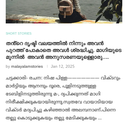
SHORT STORIES
തൻ്റെ ദൃഷ്ടി വലയത്തിൽ നിന്നും അവൻ
പുറത്ത് പോകാതെ അവൾ ശ്രദ്ധിച്ചു. മാഗിയുടെ
മുന്നിൽ അവൻ അനുസരണയുള്ളൊരു….
by
malayalamstories
Jan 12, 2025
ചട്ടക്കാരി- രചന: നിഷ പിള്ള——————— വിക്ടറും
മാർട്ടിയും ആനന്ദും ദൂരെ, പൂളിനടുത്തുള്ള
ടേബിളിനടുത്തിരുന്നു മ-, ദ്യപിക്കുന്നത് മാഗി
നിരീക്ഷിക്കുകയായിരുന്നു.സ്വതവേ വായാടിയായ
വിക്ടർ മദ്യപിച്ചു കഴിഞ്ഞാൽ അലമ്പനാണ്.പിന്നെ
തല്ലു കൊടുക്കുകയും തല്ലു മേടിക്കുകയും …