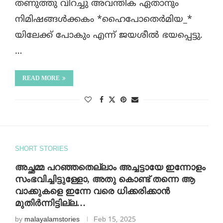
തണുത്തു വിറച്ചു അവന്തിക ഏതാനും
നിമിഷങ്ങൾക്കകം *ഹൈപോതെർമിയ_*
യിലേക്ക് പോകും എന്ന് ജയശീൽ ഭയപ്പെട്ടു.
…
READ MORE
SHORT STORIES
അച്ഛമ്മ പറഞ്ഞതെല്ലാം അച്ചട്ടായേ ഇന്നോളം
സംഭവിച്ചിട്ടുള്ളോ, അതു കൊണ്ട് തന്നെ ആ
വാക്കുകളെ ഇന്നേ വരെ ധിക്കരിക്കാൻ
മുതിർന്നിട്ടില്ല…
by
malayalamstories
Feb 15, 2025