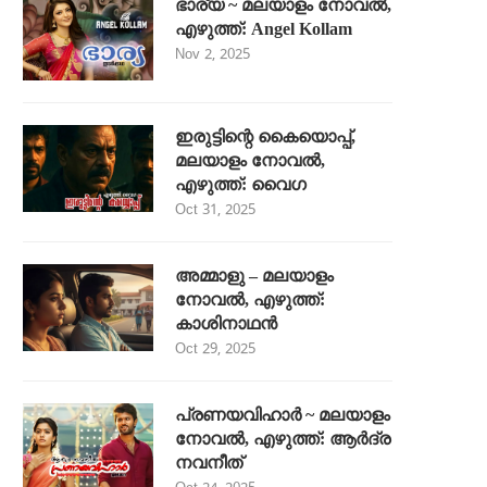
ഭാര്യ ~ മലയാളം നോവൽ,
എഴുത്ത്: Angel Kollam
Nov 2, 2025
ഇരുട്ടിന്റെ കൈയൊപ്പ്,
മലയാളം നോവൽ,
എഴുത്ത്: വൈഗ
Oct 31, 2025
അമ്മാളു – മലയാളം
നോവൽ, എഴുത്ത്:
കാശിനാഥൻ
Oct 29, 2025
പ്രണയവിഹാർ ~ മലയാളം
നോവൽ, എഴുത്ത്: ആർദ്ര
നവനീത്