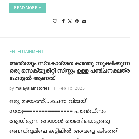
READ MORE
ENTERTAINMENT
അത്രയും സ്വകാര്യത കാത്തു സൂക്ഷിക്കുന്ന
ഒരു സെക്യൂരിറ്റി സിസ്റ്റം ഉള്ള പഞ്ചനക്ഷത്ര
ഹോട്ടൽ ആണത്.
by
malayalamstories
Feb 16, 2025
ഒരു മഴയത്ത്….രചന: വിജയ്
സത്യ================ ഹാൻഡ്‌സം
ആയിരുന്ന അയാൾ താങ്ങിയെടുത്തു
ബെഡ്‌റൂമിലെ കട്ടിലിൽ അവളെ കിടത്തി