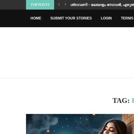
TOP POSTS
ശ്രാവണി ~ മലയാളം നോവൽ, എഴു
HOME
SUBMIT YOUR STORIES
LOGIN
TERMS 
TAG: