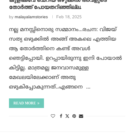
കുളിക്കവേ ചെറിയ ഒഴുക്കിൽ അവളുടെ
തോർത്ത് പോയതറിഞ്ഞില്ല.
by
malayalamstories
Feb 18, 2025
നല്ല മനസ്സിനൊരു സമ്മാനം…രചന: വിജയ്
സത്യ ഒഴുക്കിൽ അങ്ങ് അകലെ എത്തിയ
ആ തോർത്തിനെ കണ്ട് അവൾ
ഞെട്ടിപ്പോയി. ഉറപ്പായിരുന്നു ഇനി പോയാൽ
കിട്ടില്ല. മാത്രമല്ല ജനവാസമുള്ള
മേഖലയിലേക്കാണ് അതു
ഒഴുകിപ്പോകുന്നത്..എങ്ങനെ …
READ MORE