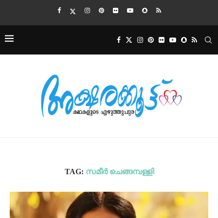
TAG:
സമീർ ചെങ്ങമ്പള്ളി