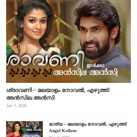
ശ്രാവണി ~ മലയാളം നോവൽ, എഴുത്ത്:
അൻസില അൻസി
Jan 7, 2026
ഭാര്യ ~ മലയാളം നോവൽ, എഴുത്ത്:
Angel Kollam