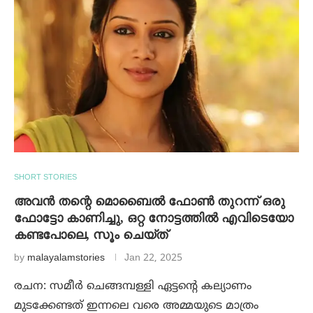
SHORT STORIES
അവൻ തന്റെ മൊബൈൽ ഫോൺ തുറന്ന് ഒരു
ഫോട്ടോ കാണിച്ചു, ഒറ്റ നോട്ടത്തിൽ എവിടെയോ
കണ്ടപോലെ, സൂം ചെയ്ത്
by
malayalamstories
Jan 22, 2025
രചന: സമീർ ചെങ്ങമ്പള്ളി ഏട്ടന്റെ കല്യാണം
മുടക്കേണ്ടത് ഇന്നലെ വരെ അമ്മയുടെ മാത്രം