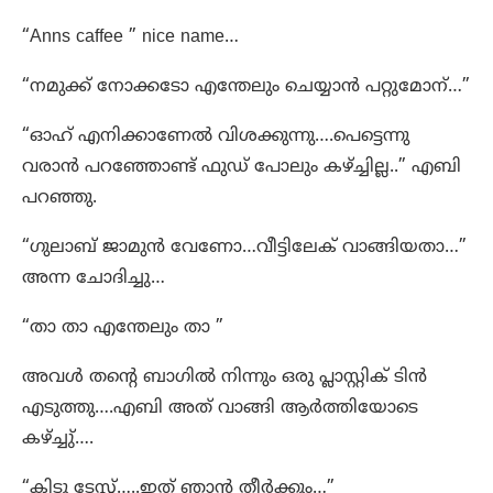
“Anns caffee ” nice name…
“നമുക്ക് നോക്കടോ എന്തേലും ചെയ്യാൻ പറ്റുമോന്…”
“ഓഹ് എനിക്കാണേൽ വിശക്കുന്നു….പെട്ടെന്നു
വരാൻ പറഞ്ഞോണ്ട് ഫുഡ്‌ പോലും കഴ്ച്ചില്ല..” എബി
പറഞ്ഞു.
“ഗുലാബ് ജാമുൻ വേണോ…വീട്ടിലേക് വാങ്ങിയതാ…”
അന്ന ചോദിച്ചു…
“താ താ എന്തേലും താ ”
അവൾ തന്റെ ബാഗിൽ നിന്നും ഒരു പ്ലാസ്റ്റിക് ടിൻ
എടുത്തു….എബി അത് വാങ്ങി ആർത്തിയോടെ
കഴ്ച്ചു്….
“കിടു ടേസ്റ്റ്…..ഇത് ഞാൻ തീർക്കും…”