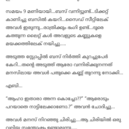
സമയം 9 മണിയായി…ബസ് വന്നിട്ടുണ്ട്…ടിക്കറ്റ്
കാണിച്ചു ബസിൽ കയറി…സൈഡ് സീറ്റിലേക്
അവൾ ഇരുന്നു…രാത്രിക്കും ഭംഗി ഉണ്ട്…ദൂരെ
കത്തുന്ന ലൈറ്റ് കൾ അവളുടെ കണ്ണുകളെ
മയക്കത്തിലേക് നയിച്ചു…..
അടുത്ത സ്റ്റോപ്പിൽ ബസ് നിർത്തി കുറച്ചുപേർ
കേറി…തന്റെ അടുത്ത് ആരോ വന്നിരിക്കുനന്നത്
മനസിലായ അവൾ പതുക്കെ കണ്ണ് തുറന്നു നോക്കി…
എബി…
“ആഹാ ഇതാരാ അന്ന കൊച്ചോ??” “ആരോടും
പറയാതെ നാട്ടിലേക്കാണോ.?” അവൻ ചോദിച്ചു…
അവൾ മനസ് നിറഞ്ഞു ചിരിച്ചു….ആ ചിരിയിൽ ഒരു
വലിയ സന്തോഷം ഉണ്ടാരുന്നു…..