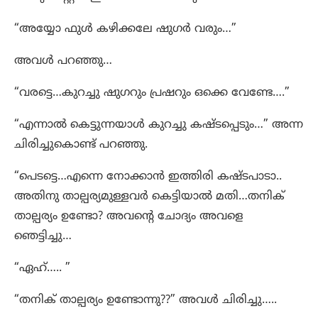
“അയ്യോ ഫുൾ കഴിക്കലേ ഷുഗർ വരും…”
അവൾ പറഞ്ഞു…
“വരട്ടെ…കുറച്ചു ഷുഗറും പ്രഷറും ഒക്കെ വേണ്ടേ….”
“എന്നാൽ കെട്ടുന്നയാൾ കുറച്ചു കഷ്ടപ്പെടും…” അന്ന
ചിരിച്ചുകൊണ്ട് പറഞ്ഞു.
“പെടട്ടെ…എന്നെ നോക്കാൻ ഇത്തിരി കഷ്ടപാടാ..
അതിനു താല്പര്യമുള്ളവർ കെട്ടിയാൽ മതി…തനിക്
താല്പര്യം ഉണ്ടോ? അവന്റെ ചോദ്യം അവളെ
ഞെട്ടിച്ചു…
“ഏഹ്….. ”
“തനിക് താല്പര്യം ഉണ്ടോന്നു??” അവൾ ചിരിച്ചു…..