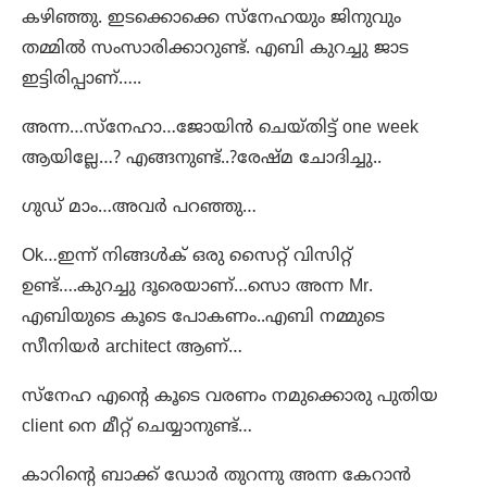
കഴിഞ്ഞു. ഇടക്കൊക്കെ സ്നേഹയും ജിനുവും
തമ്മിൽ സംസാരിക്കാറുണ്ട്. എബി കുറച്ചു ജാട
ഇട്ടിരിപ്പാണ്…..
അന്ന…സ്നേഹാ…ജോയിൻ ചെയ്‌തിട്ട് one week
ആയില്ലേ…? എങ്ങനുണ്ട്..?രേഷ്മ ചോദിച്ചു..
ഗുഡ് മാം…അവർ പറഞ്ഞു…
Ok…ഇന്ന് നിങ്ങൾക് ഒരു സൈറ്റ് വിസിറ്റ്
ഉണ്ട്….കുറച്ചു ദൂരെയാണ്…സൊ അന്ന Mr.
എബിയുടെ കൂടെ പോകണം..എബി നമ്മുടെ
സീനിയർ architect ആണ്‌…
സ്നേഹ എന്റെ കൂടെ വരണം നമുക്കൊരു പുതിയ
client നെ മീറ്റ് ചെയ്യാനുണ്ട്…
കാറിന്റെ ബാക്ക് ഡോർ തുറന്നു അന്ന കേറാൻ