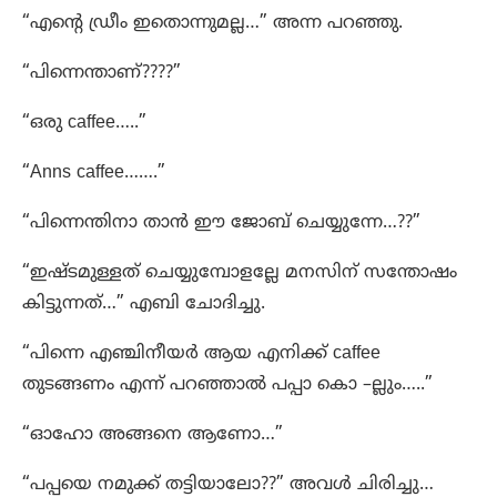
“എന്റെ ഡ്രീം ഇതൊന്നുമല്ല…” അന്ന പറഞ്ഞു.
“പിന്നെന്താണ്????”
“ഒരു caffee…..”
“Anns caffee…….”
“പിന്നെന്തിനാ താൻ ഈ ജോബ് ചെയ്യുന്നേ…??”
“ഇഷ്ടമുള്ളത് ചെയ്യുമ്പോളല്ലേ മനസിന്‌ സന്തോഷം
കിട്ടുന്നത്…” എബി ചോദിച്ചു.
“പിന്നെ എഞ്ചിനീയർ ആയ എനിക്ക് caffee
തുടങ്ങണം എന്ന് പറഞ്ഞാൽ പപ്പാ കൊ –ല്ലും…..”
“ഓഹോ അങ്ങനെ ആണോ…”
“പപ്പയെ നമുക്ക് തട്ടിയാലോ??” അവൾ ചിരിച്ചു…