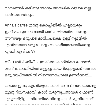
മാസങ്ങൾ കഴിയുന്തോറും അവൾക് വളരെ നല്ല
ഓർഡർ ലഭിച്ചു..
Anna’s caffee ഇന്നു കൊച്ചിയിൽ എല്ലാവരും
ഇഷ്ടപെടുന്ന ഒന്നായി മാറികഴിഞ്ഞിരിക്കുന്നു.
അന്നയും ഒരുപാട് മാറി…പക്ഷെ ഉള്ളിനുള്ളിൽ
എവിടെയോ ഒരു ചോദ്യം ബാക്കിയുണ്ടായിരുന്നു.
എബി എവിടെ???
ബീപ് ബീപ് ബീപ്…പുറകിലെ കാറിൻറെ ഹോൺ
ശബ്ദം ചെവിയിൽ തുളച്ചു കയറിപ്പോളാണ് അവൾ
ഒരു സ്വപ്നത്തിൽ നിന്നെന്നപോലെ ഉണർന്നത്….
അതെ ഇന്നു എബിയുടെ കാൾ വന്ന ദിവസം…രണ്ടു
മൂന്നു ദിവസമായി കാൾ വരുന്നു…അവൾ ഫോൺ
എടുത്തിട്ടില്ല…സിഗ്നലിൽ നിന്നും കാർ മുന്നിലേക്ക്