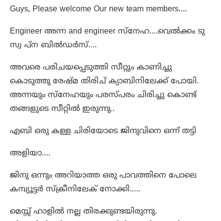
Guys, Please welcome Our new team members….
Engineer അന്ന and engineer സ്നേഹ….വെൽക്കം ടു
സ്വ പ്ന ബിൽഡർസ്….
അവരെ പരിചയപ്പെടുത്തി സീറ്റും കാണിച്ചു
കൊടുത്തു രേഷ്മ തിരിച് ക്യാബിനിലേക്ക് പോയി.
അന്നയും സ്നേഹയും പരസ്പരം ചിരിച്ചു കൊണ്ട്
തങ്ങളുടെ സീറ്റിൽ ഇരുന്നു..
എബി ഒരു കള്ള ചിരിയോടെ ജിനുവിനെ ഒന്ന് തട്ടി
അളിയാ….
ജിനു ഒന്നും അറിയാത്ത ഒരു പാവത്തിനെ പോലെ
കമ്പ്യൂട്ടർ സ്ക്രീനിലേക് നോക്കി…..
മെസ്സ് ഹാളിൽ നല്ല തിരക്കുണ്ടയിരുന്നു.