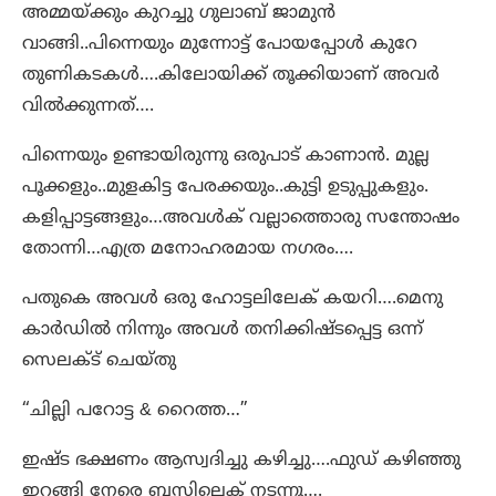
അമ്മയ്ക്കും കുറച്ചു ഗുലാബ് ജാമുൻ
വാങ്ങി..പിന്നെയും മുന്നോട്ട് പോയപ്പോൾ കുറേ
തുണികടകൾ….കിലോയിക്ക് തൂക്കിയാണ് അവർ
വിൽക്കുന്നത്….
പിന്നെയും ഉണ്ടായിരുന്നു ഒരുപാട് കാണാൻ. മുല്ല
പൂക്കളും..മുളകിട്ട പേരക്കയും..കുട്ടി ഉടുപ്പുകളും.
കളിപ്പാട്ടങ്ങളും…അവൾക് വല്ലാത്തൊരു സന്തോഷം
തോന്നി…എത്ര മനോഹരമായ നഗരം….
പതുകെ അവൾ ഒരു ഹോട്ടലിലേക് കയറി….മെനു
കാർഡിൽ നിന്നും അവൾ തനിക്കിഷ്ടപ്പെട്ട ഒന്ന്
സെലക്ട്‌ ചെയ്തു
“ചില്ലി പറോട്ട & റൈത്ത…”
ഇഷ്ട ഭക്ഷണം ആസ്വദിച്ചു കഴിച്ചു….ഫുഡ്‌ കഴിഞ്ഞു
ഇറങ്ങി നേരെ ബസിലെക് നടന്നു….