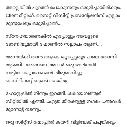
അല്ലെങ്കിൽ പുറത്ത് പോകുന്നതും ഒരുമിച്ചായിരിക്കും.
Client മീറ്റിംഗ്, സൈറ്റ് വിസിറ്റ്, പ്രസന്റേഷൻസ് എല്ലാം
മൂന്നുപേരും ഒരുമിച്ചാണ്…
സ്നേഹയാണെകിൽ എപ്പോളും അവളുടെ
ടോണിയുമായി ഫോണിൽ സല്ലാപം ആണ്‌….
അന്നയ്ക്ക് താൻ ആകെ ഒറ്റപ്പെട്ടതുപോലെ തോന്നി
തുടങ്ങി…അങ്ങനെ അവൾ ഒരു weekendil
നാട്ടിലേക്കു പോകാൻ തീരുമാനിച്ചു.
ബസ് ടിക്കറ്റ് ബുക്ക്‌ ചെയ്തു.
ഹോസ്റ്റലിൽ നിന്നും ഇറങ്ങി…കോയമ്പത്തൂർ
സിറ്റിയിൽ എത്തി….എത്ര തിരക്കുള്ള നഗരം….അവൾ
മുന്നോട്ട് നടന്നു..
ഒരു സ്വീറ്റ്സ് ഷോപ്പിൽ കയറി വീട്ടിലേക് പപ്പയ്ക്കും